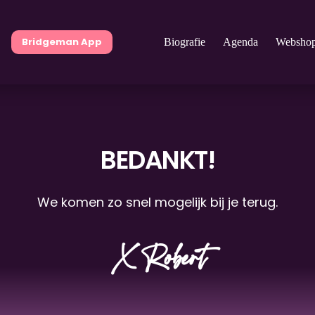
Bridgeman App
Biografie
Agenda
Websho
BEDANKT!
We komen zo snel mogelijk bij je terug.
X Robert