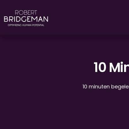
Ga
naar
de
inhoud
10 Mi
10 minuten begele