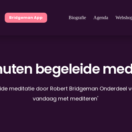
Bridgeman App
Biografie
Agenda
Websho
nuten begeleide medi
ide meditatie door Robert Bridgeman Onderdeel van
vandaag met mediteren'