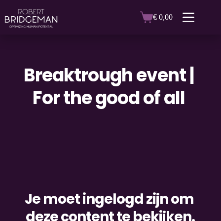
Ga
naar
€
0,00
Winkelwagen
de
inhoud
Breaktrough event | 
For the good of all
Je moet ingelogd zijn om 
deze content te bekijken.