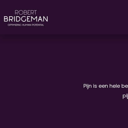
Ga
naar
de
inhoud
Pijn is een hele b
pi