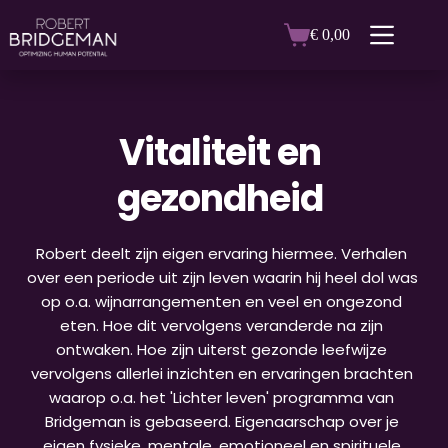
Ga
naar
€
0,00
Winkelwagen
de
inhoud
Vitaliteit en 
gezondheid
Robert deelt zijn eigen ervaring hiermee. Verhalen 
over een periode uit zijn leven waarin hij heel dol was 
op o.a. wijnarrangementen en veel en ongezond 
eten. Hoe dit vervolgens veranderde na zijn 
ontwaken. Hoe zijn uiterst gezonde leefwijze 
vervolgens allerlei inzichten en ervaringen brachten 
waarop o.a. het 'Lichter leven' programma van 
Bridgeman is gebaseerd. Eigenaarschap over je 
eigen fysieke, mentale, emotioneel en spirituele 